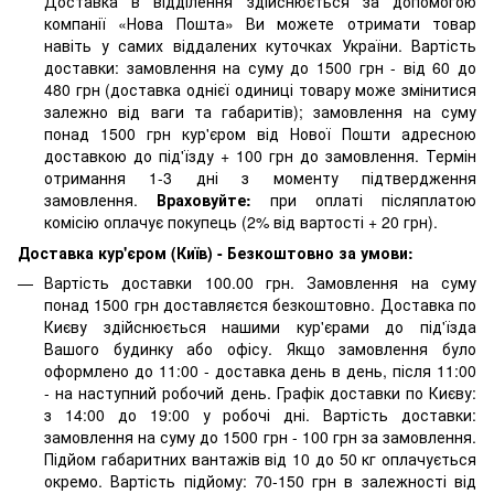
Доставка в відділення здійснюється за допомогою
компанії «Нова Пошта» Ви можете отримати товар
навіть у самих віддалених куточках України. Вартість
доставки: замовлення на суму до 1500 грн - від 60 до
480 грн (доставка однієї одиниці товару може змінитися
залежно від ваги та габаритів); замовлення на суму
понад 1500 грн кур'єром від Нової Пошти адресною
доставкою до під'їзду + 100 грн до замовлення. Термін
отримання 1-3 дні з моменту підтвердження
замовлення.
Враховуйте:
при оплаті післяплатою
комісію оплачує покупець (2% від вартості + 20 грн).
Доставка кур'єром (Київ) - Безкоштовно за умови:
Вартість доставки 100.00 грн. Замовлення на суму
понад 1500 грн доставляєтся безкоштовно. Доставка по
Києву здійснюється нашими кур'єрами до під'їзда
Вашого будинку або офісу. Якщо замовлення було
оформлено до 11:00 - доставка день в день, після 11:00
- на наступний робочий день. Графік доставки по Києву:
з 14:00 до 19:00 у робочі дні. Вартість доставки:
замовлення на суму до 1500 грн - 100 грн за замовлення.
Підйом габаритних вантажів від 10 до 50 кг оплачується
окремо. Вартість підйому: 70-150 грн в залежності від