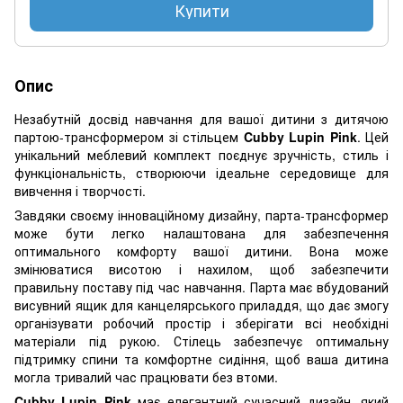
Купити
Опис
Незабутній досвід навчання для вашої дитини з дитячою
партою-трансформером зі стільцем
Cubby Lupin Pink
. Цей
унікальний меблевий комплект поєднує зручність, стиль і
функціональність, створюючи ідеальне середовище для
вивчення і творчості.
Завдяки своєму інноваційному дизайну, парта-трансформер
може бути легко налаштована для забезпечення
оптимального комфорту вашої дитини. Вона може
змінюватися висотою і нахилом, щоб забезпечити
правильну поставу під час навчання. Парта має вбудований
висувний ящик для канцелярського приладдя, що дає змогу
організувати робочий простір і зберігати всі необхідні
матеріали під рукою. Стілець забезпечує оптимальну
підтримку спини та комфортне сидіння, щоб ваша дитина
могла тривалий час працювати без втоми.
Cubby Lupin Pink
має елегантний сучасний дизайн, який