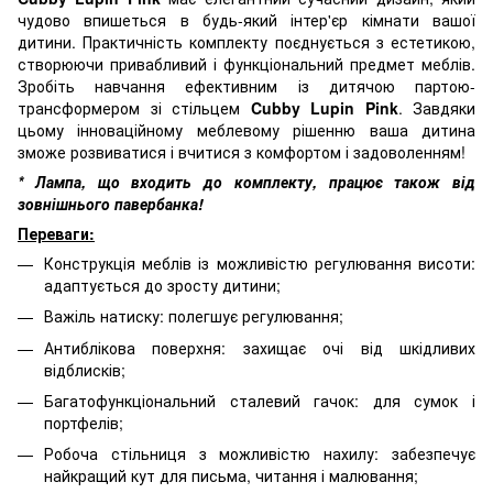
чудово впишеться в будь-який інтер'єр кімнати вашої
дитини. Практичність комплекту поєднується з естетикою,
створюючи привабливий і функціональний предмет меблів.
Зробіть навчання ефективним із дитячою партою-
трансформером зі стільцем
Cubby Lupin Pink
. Завдяки
цьому інноваційному меблевому рішенню ваша дитина
зможе розвиватися і вчитися з комфортом і задоволенням!
* Лампа, що входить до комплекту, працює також від
зовнішнього павербанка!
Переваги:
Конструкція меблів із можливістю регулювання висоти:
адаптується до зросту дитини;
Важіль натиску: полегшує регулювання;
Антиблікова поверхня: захищає очі від шкідливих
відблисків;
Багатофункціональний сталевий гачок: для сумок і
портфелів;
Робоча стільниця з можливістю нахилу: забезпечує
найкращий кут для письма, читання і малювання;