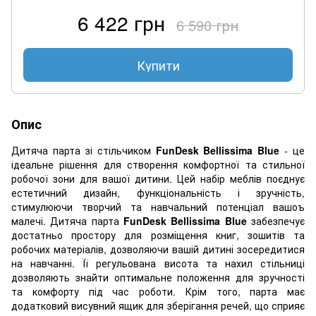
6 422 грн
6 590 грн
Купити
Опис
Дитяча парта зі стільчиком
FunDesk Bellissima Blue
- це
ідеальне рішення для створення комфортної та стильної
робочої зони для вашої дитини. Цей набір меблів поєднує
естетичний дизайн, функціональність і зручність,
стимулюючи творчий та навчальний потенціал вашоъ
малечі. Дитяча парта
FunDesk Bellissima Blue
забезпечує
достатньо простору для розміщення книг, зошитів та
робочих матеріалів, дозволяючи вашій дитині зосередитися
на навчанні. Її регульована висота та нахил стільниці
дозволяють знайти оптимальне положення для зручності
та комфорту під час роботи. Крім того, парта має
додатковий висувний ящик для зберігання речей, що сприяє