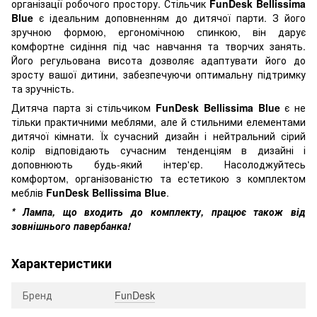
організації робочого простору. Стільчик
FunDesk Bellissima
Blue
є ідеальним доповненням до дитячої парти. З його
зручною формою, ергономічною спинкою, він дарує
комфортне сидіння під час навчання та творчих занять.
Його регульована висота дозволяє адаптувати його до
зросту вашої дитини, забезпечуючи оптимальну підтримку
та зручність.
Дитяча парта зі стільчиком
FunDesk Bellissima Blue
є не
тільки практичними меблями, але й стильними елементами
дитячої кімнати. Їх сучасний дизайн і нейтральний сірий
колір відповідають сучасним тенденціям в дизайні і
доповнюють будь-який інтер'єр. Насолоджуйтесь
комфортом, організованістю та естетикою з комплектом
меблів
FunDesk Bellissima Blue
.
* Лампа, що входить до комплекту, працює також від
зовнішнього павербанка!
Характеристики
Бренд
FunDesk