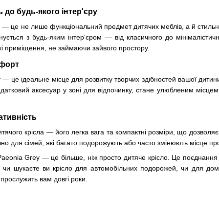
 до будь-якого інтер'єру
 — це не лише функціональний предмет дитячих меблів, а й стильн
нується з будь-яким інтер'єром — від класичного до мінімалістич
кі приміщення, не займаючи зайвого простору.
мфорт
 — це ідеальне місце для розвитку творчих здібностей вашої дитин
додатковий аксесуар у зоні для відпочинку, стане улюбленим місце
ативність
тячого крісла — його легка вага та компактні розміри, що дозволяє 
но для сімей, які багато подорожують або часто змінюють місце п
aeonia Grey — це більше, ніж просто дитяче крісло. Це поєднання к
о, чи шукаєте ви крісло для автомобільних подорожей, чи для до
прослужить вам довгі роки.