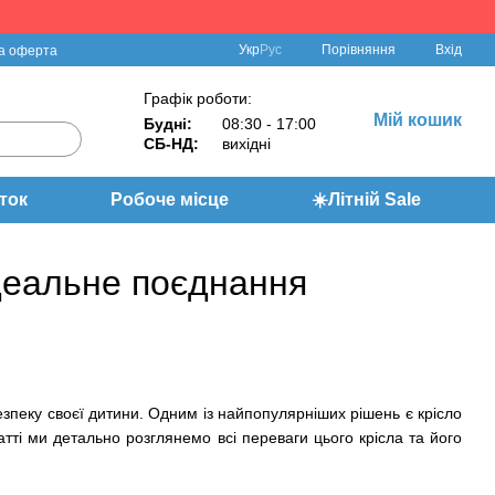
Порівняння
Укр
Рус
Вхід
а оферта
Графік роботи:
Мій кошик
Будні:
08:30 - 17:00
СБ-НД:
вихідні
ток
Робоче місце
☀️Літній Sale
ідеальне поєднання
езпеку своєї дитини. Одним із найпопулярніших рішень є крісло
татті ми детально розглянемо всі переваги цього крісла та його