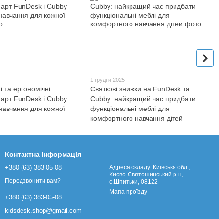
1 грудня 2025
 та ергономічні
Святкові знижки на FunDesk та
парт FunDesk і Cubby
Cubby: найкращий час придбати
навчання для кожної
функціональні меблі для
комфортного навчання дітей
Контактна інформація
+380 (63) 383-05-08
Адреса складу: Київська обл.,
Києво-Святошинський р-н,
Передзвонити вам?
с.Шпитьки, 08122
Мапа проїзду
+380 (63) 383-05-08
kidsdesk.shop@gmail.com