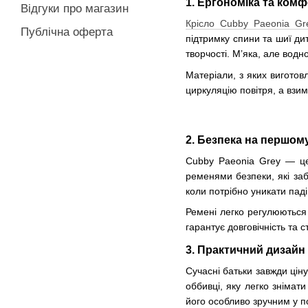
1.
Ергономіка та ком
Відгуки про магазин
Крісло Cubby Paeonia Gr
Публічна оферта
підтримку спини та шиї ди
творчості. М’яка, але водн
Матеріали, з яких виготов
циркуляцію повітря, а взим
2.
Безпека на першому
Cubby Paeonia Grey — це
ременями безпеки, які за
коли потрібно уникати паді
Ремені легко регулюються 
гарантує довговічність та 
3.
Практичний дизайн 
Сучасні батьки завжди ціну
оббивці, яку легко знімати
його особливо зручним у п