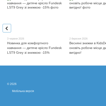
3 червня 2026
2 березня 2026
Новинка для комфортного
Весняні знижки в Kids
навчання — дитяче крісло Fundesk
оновіть робоче місце д
LST9 Grey зі знижкою -15%
вигідно!
© 2026
Мобільна версія