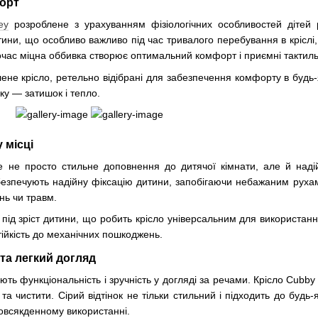
форт
ey
розроблене з урахуванням фізіологічних особливостей дітей 
тини, що особливо важливо під час тривалого перебування в кріслі
очас міцна оббивка створює оптимальний комфорт і приємні тактильн
лене крісло, ретельно відібрані для забезпечення комфорту в будь-
ку — затишок і тепло.
 місці
 не просто стильне доповнення до дитячої кімнати, але й наді
безпечують надійну фіксацію дитини, запобігаючи небажаним рухам
нь чи травм.
під зріст дитини, що робить крісло універсальним для використанн
стійкість до механічних пошкоджень.
та легкий догляд
ють функціональність і зручність у догляді за речами. Крісло Cubb
 та чистити. Сірий відтінок не тільки стильний і підходить до будь
овсякденному використанні.