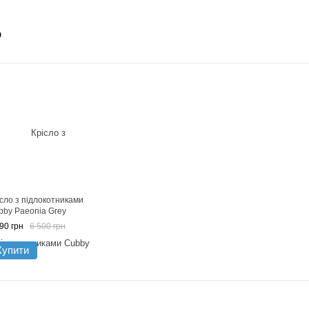
о
ісло з підлокотниками
bby Paeonia Grey
90 грн
6 500 грн
Купити