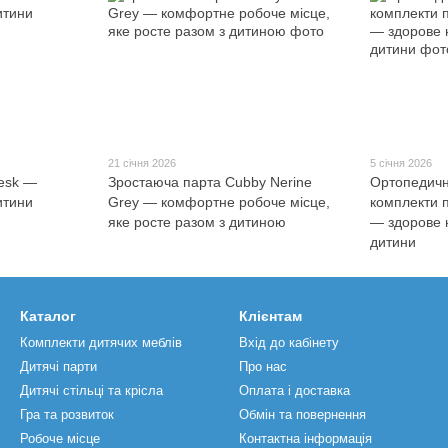
21 січня 2026
5 січня 2026
Desk —
Зростаюча парта Cubby Nerine
Ортопедичні
итини
Grey — комфортне робоче місце,
комплекти 
яке росте разом з дитиною
— здорове 
дитини
Каталог
Клієнтам
Комплекти дитячих меблів
Вхід до кабінету
Дитячі парти
Про нас
Дитячі стільці та крісла
Оплата і доставка
Гра та розвиток
Обмін та повернення
Робоче місце
Контактна інформація