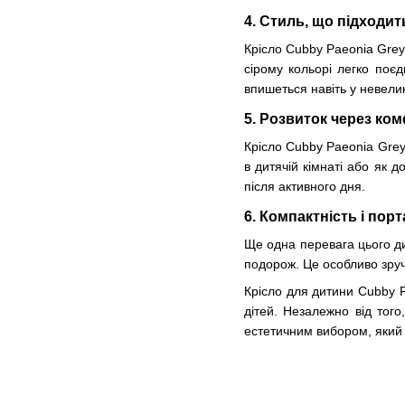
4.
Стиль, що підходить
Крісло Cubby Paeonia Grey
сірому кольорі легко поєд
впишеться навіть у невели
5.
Розвиток через ко
Крісло Cubby Paeonia Grey
в дитячій кімнаті або як 
після активного дня.
6.
Компактність і порт
Ще одна перевага цього ди
подорож. Це особливо зруч
Крісло для дитини Cubby P
дітей. Незалежно від тог
естетичним вибором, який 