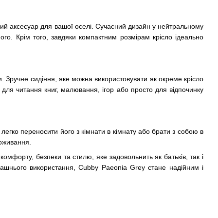
ий аксесуар для вашої оселі. Сучасний дизайн у нейтральному
ного. Крім того, завдяки компактним розмірам крісло ідеально
и. Зручне сидіння, яке можна використовувати як окреме крісло
м для читання книг, малювання, ігор або просто для відпочинку
легко переносити його з кімнати в кімнату або брати з собою в
роживання.
омфорту, безпеки та стилю, яке задовольнить як батьків, так і
машнього використання, Cubby Paeonia Grey стане надійним і