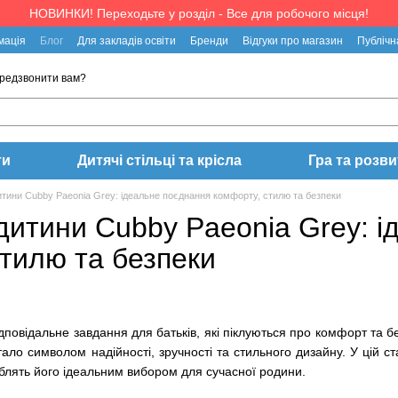
НОВИНКИ! Переходьте у розділ - Все для робочого місця!
мація
Блог
Для закладів освіти
Бренди
Відгуки про магазин
Публічн
редзвонити вам?
ти
Дитячі стільці та крісла
Гра та розви
итини Cubby Paeonia Grey: ідеальне поєднання комфорту, стилю та безпеки
дитини Cubby Paeonia Grey: 
стилю та безпеки
ідповідальне завдання для батьків, які піклуються про комфорт та б
тало символом надійності, зручності та стильного дизайну. У цій с
роблять його ідеальним вибором для сучасної родини.