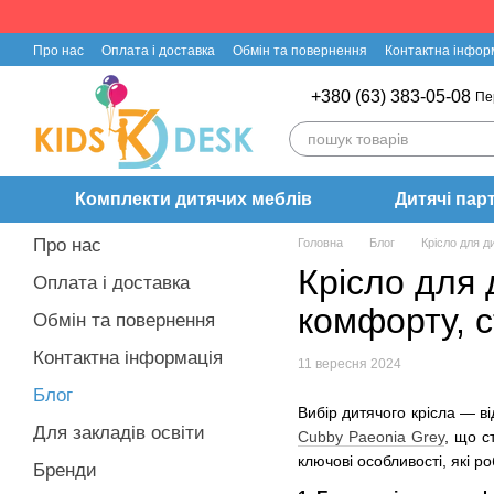
Перейти до основного контенту
Про нас
Оплата і доставка
Обмін та повернення
Контактна інфор
+380 (63) 383-05-08
Пе
Комплекти дитячих меблів
Дитячі пар
Про нас
Головна
Блог
Крісло для д
Крісло для 
Оплата і доставка
комфорту, 
Обмін та повернення
Контактна інформація
11 вересня 2024
Блог
Вибір дитячого крісла — в
Для закладів освіти
Cubby Paeonia Grey
, що с
ключові особливості, які 
Бренди