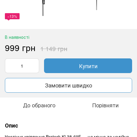
−13%
В наявності
999 грн
1 149 грн
Купити
Замовити швидко
До обраного
Порівняти
Опис
Настінне кріплення Brateck KL38-69F — це міцне та надійне