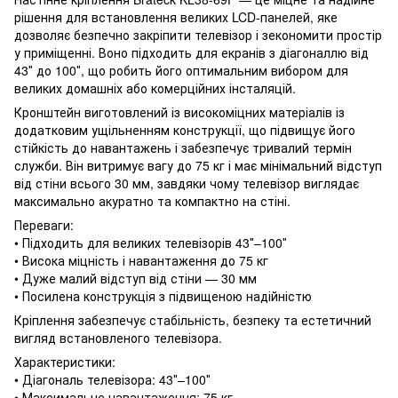
рішення для встановлення великих LCD-панелей, яке
дозволяє безпечно закріпити телевізор і зекономити простір
у приміщенні. Воно підходить для екранів з діагоналлю від
43″ до 100″, що робить його оптимальним вибором для
великих домашніх або комерційних інсталяцій.
Кронштейн виготовлений із високоміцних матеріалів із
додатковим ущільненням конструкції, що підвищує його
стійкість до навантажень і забезпечує тривалий термін
служби. Він витримує вагу до 75 кг і має мінімальний відступ
від стіни всього 30 мм, завдяки чому телевізор виглядає
максимально акуратно та компактно на стіні.
Переваги:
• Підходить для великих телевізорів 43″–100″
• Висока міцність і навантаження до 75 кг
• Дуже малий відступ від стіни — 30 мм
• Посилена конструкція з підвищеною надійністю
Кріплення забезпечує стабільність, безпеку та естетичний
вигляд встановленого телевізора.
Характеристики:
• Діагональ телевізора: 43″–100″
• Максимальне навантаження: 75 кг