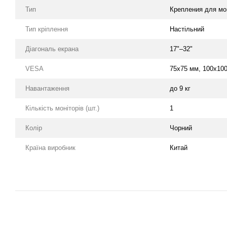
Тип
Крепления для мо
Тип кріплення
Настільний
Діагональ екрана
17"–32"
VESA
75x75 мм, 100x10
Навантаження
до 9 кг
Кількість моніторів (шт.)
1
Колір
Чорний
Країна виробник
Китай