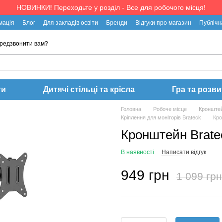
НОВИНКИ! Переходьте у розділ - Все для робочого місця!
мація
Блог
Для закладів освіти
Бренди
Відгуки про магазин
Публічн
редзвонити вам?
ти
Дитячі стільці та крісла
Гра та розви
Головна
Робоче місце
Кронштей
Кріплення для моніторів Brateck
Кро
Кронштейн Brat
В наявності
Написати відгук
949 грн
1 099 грн