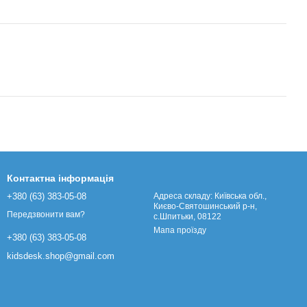
Контактна інформація
+380 (63) 383-05-08
Адреса складу: Київська обл.,
Києво-Святошинський р-н,
Передзвонити вам?
с.Шпитьки, 08122
Мапа проїзду
+380 (63) 383-05-08
kidsdesk.shop@gmail.com