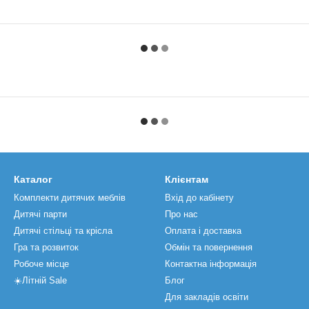
Каталог
Клієнтам
Комплекти дитячих меблів
Вхід до кабінету
Дитячі парти
Про нас
Дитячі стільці та крісла
Оплата і доставка
Гра та розвиток
Обмін та повернення
Робоче місце
Контактна інформація
☀️Літній Sale
Блог
Для закладів освіти