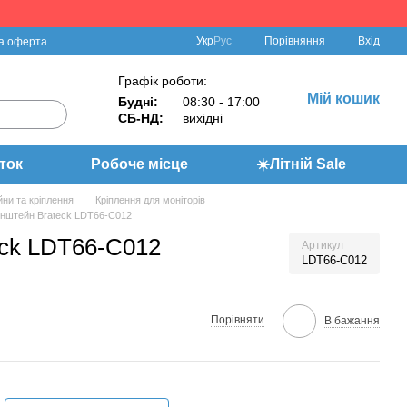
Порівняння
Укр
Рус
Вхід
а оферта
Графік роботи:
Мій кошик
Будні:
08:30 - 17:00
СБ-НД:
вихідні
ток
Робоче місце
☀️Літній Sale
ни та кріплення
Кріплення для моніторів
нштейн Brateck LDT66-C012
eck LDT66-C012
Артикул
LDT66-C012
Порівняти
В бажання