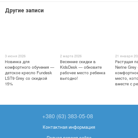
Другие записи
3 июня 2026
2 марта 2026
21 января 20
Новинка для
Весенние скидки в
Растущая п
комфортного обучения —
KidsDesk — обновите
Nerine Grey
детское кресло Fundesk
рабочее место ребенка
комфортное
LST9 Grey со скидкой
выгодно!
место, кот
15%
вместе с р
+380 (63) 383-05-08
Контактная информация
Полная версия сайта