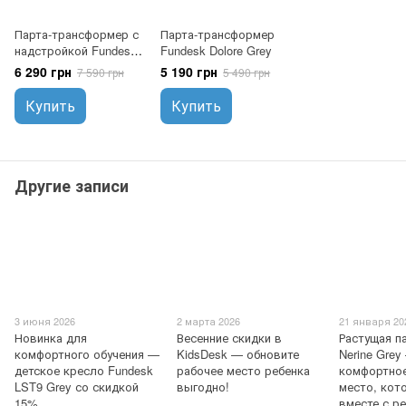
Парта-трансформер с
Парта-трансформер
надстройкой Fundesk
Fundesk Dolore Grey
Dolore Grey Plus
6 290 грн
5 190 грн
7 590 грн
5 490 грн
Купить
Купить
Другие записи
3 июня 2026
2 марта 2026
21 января 20
Новинка для
Весенние скидки в
Растущая п
комфортного обучения —
KidsDesk — обновите
Nerine Grey
детское кресло Fundesk
рабочее место ребенка
комфортное
LST9 Grey со скидкой
выгодно!
место, кот
15%
вместе с р